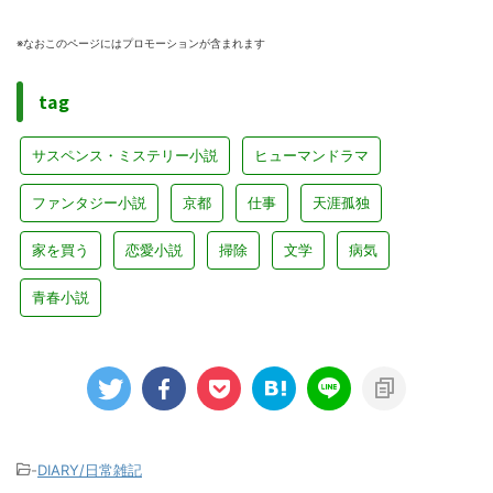
※なおこのページにはプロモーションが含まれます
tag
サスペンス・ミステリー小説
ヒューマンドラマ
ファンタジー小説
京都
仕事
天涯孤独
家を買う
恋愛小説
掃除
文学
病気
青春小説
-
DIARY/日常雑記