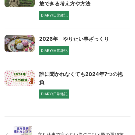
放できる考え方や方法
DIARY/日常雑記
2026年 やりたい事ざっくり
DIARY/日常雑記
誰に聞かれなくても2024年7つの抱
負
DIARY/日常雑記
立ち仕事で疲れない為のコツと靴の選び方