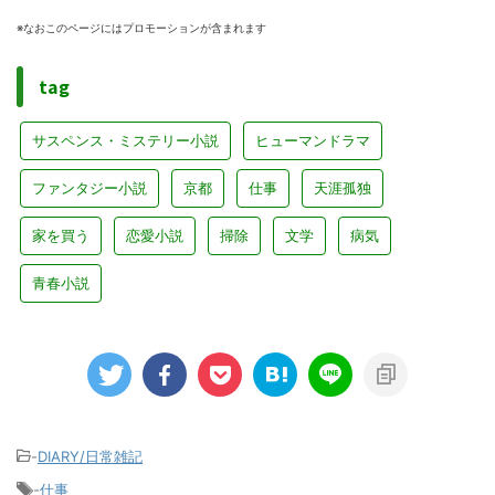
※なおこのページにはプロモーションが含まれます
tag
サスペンス・ミステリー小説
ヒューマンドラマ
ファンタジー小説
京都
仕事
天涯孤独
家を買う
恋愛小説
掃除
文学
病気
青春小説
-
DIARY/日常雑記
-
仕事